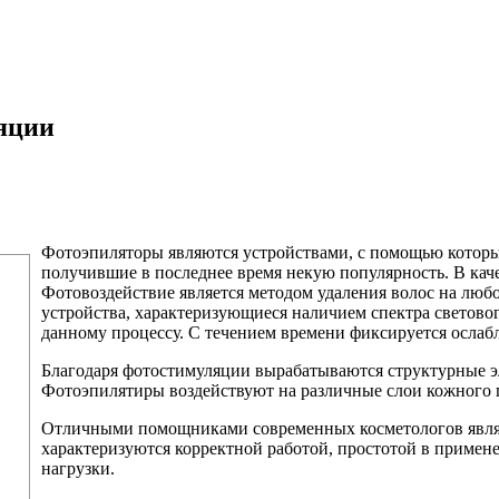
яции
Фотоэпиляторы являются устройствами, с помощью которых
получившие в последнее время некую популярность. В каче
Фотовоздействие является методом удаления волос на люб
устройства, характеризующиеся наличием спектра световог
данному процессу. С течением времени фиксируется ослаб
Благодаря фотостимуляции вырабатываются структурные э
Фотоэпилятиры воздействуют на различные слои кожного 
Отличными помощниками современных косметологов являю
характеризуются корректной работой, простотой в приме
нагрузки.